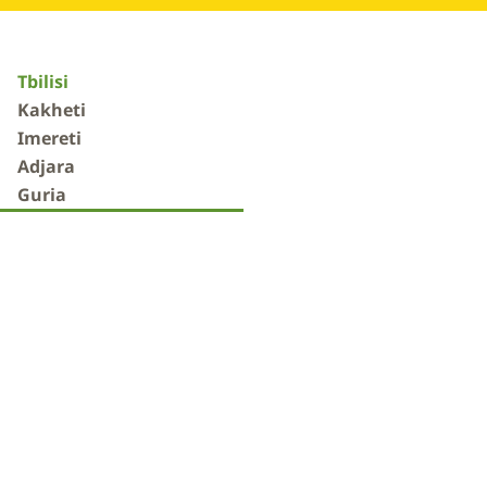
Tbilisi
Kakheti
Imereti
Adjara
Guria